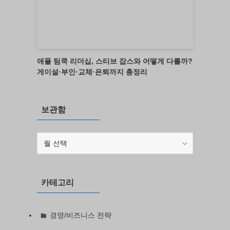
애플 팀쿡 리더십, 스티브 잡스와 어떻게 다를까?
게이설·부인·교체·은퇴까지 총정리
보관함
보
관
함
카테고리
경영/비즈니스 전략