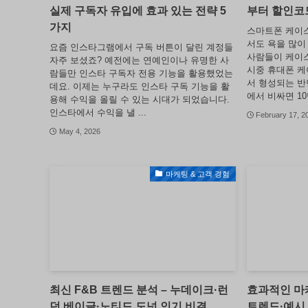
실제 구독자 유입에 효과 있는 전략 5
부터 할인코
가지
스마트폰 케이스
서도 욕을 많이
요즘 인스타그램에서 구독 버튼이 달린 계정들
사람들이 케이스
자주 보셨죠? 예전에는 연예인이나 유명한 사
시중 휴대폰 케
람들만 인스타 구독자 전용 기능을 활용했었는
서 형성되는 반
데요. 이제는 누구라도 인스타 구독 기능을 활
에서 비싸면 10만
용해 수익을 올릴 수 있는 시대가 되었습니다.
인스타에서 수익을 낼 ...
February 17, 2
May 4, 2026
마케팅 & 고객 경험
최신 F&B 트렌드 분석 – 누데이크·런
효과적인 마케
던 베이글·노티드 도넛 인기 비결
트렌드·예시