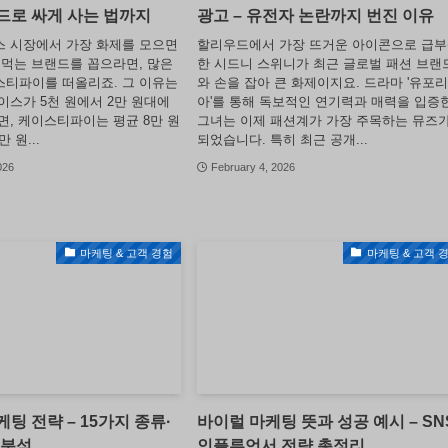
드로 싸게 사는 법까지
광고 – 유전자 논란까지 번진 이유
 시장에서 가장 화제를 모으면
할리우드에서 가장 뜨거운 아이콘으로 급
 먹는 브랜드를 꼽으라면, 많은
한 시드니 스위니가 최근 글로벌 패션 브랜
티파이를 떠올리죠. 그 이유는
와 손을 잡아 큰 화제이지요. 드라마 '유포
이스가 5천 원에서 2만 원대에
아'를 통해 독보적인 연기력과 매력을 입증
면, 케이스티파이는 평균 8만 원
그녀는 이제 패션계가 가장 주목하는 뮤즈
 원...
되었습니다. 특히 최근 공개...
026
February 4, 2026
마케팅 & 고객 경험
마케팅 & 고객 
팅 전략 – 15가지 종류·
바이럴 마케팅 뜻과 성공 예시 – SN
 분석
인플루언서 전략 총정리