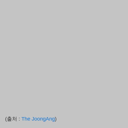
(출처 :
The JoongAng
)