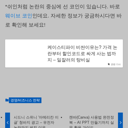
*쉬인처럼 논란의 중심에 선 코인이 있습니다. 바로
웨이브 코인
인데요. 자세한 정보가 궁금하시다면 바
로 확인해 보세요!
케이스티파이 비싼이유는? 가격 논
란부터 할인코드로 싸게 사는 법까
지 – 일잘러의 탕비실
관련 기사
경영/비즈니스 전략
시드니 스위니 '아메리칸 이
캔바(Canva) 사용법 완전정
글' 청바지 광고 – 유전자
복 – AI PPT 만들기까지 실
논란까지 번진 이유
무 활용 가이드